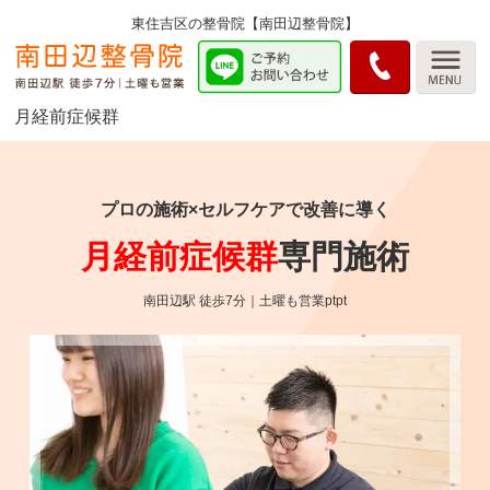
東住吉区の整骨院【南田辺整骨院】
月経前症候群
プロの施術×セルフケアで改善に導く
月経前症候群
専門施術
南田辺駅 徒歩7分｜土曜も営業ptpt