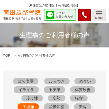
東住吉区の整骨院【南田辺整骨院】
生理痛のご利用者様の声
TOP
生理痛のご利用者様の声
全て表示
ふらつき
めまい
イライラ
不安感
体質改善
冷え性
姿勢
猫背
生理痛
産後骨盤
美容