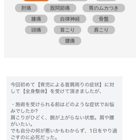
肘痛
股関節痛
胃のムカつき
膝痛
自律神経
骨盤
頭痛
首こり
肩こり
腰痛